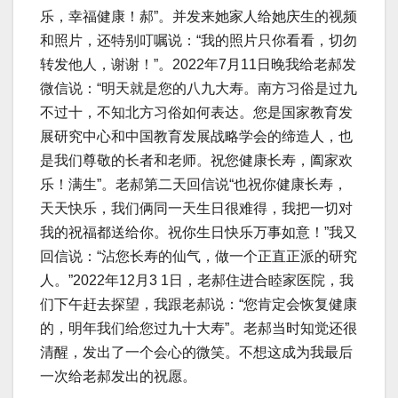
乐，幸福健康！郝”。并发来她家人给她庆生的视频
和照片，还特别叮嘱说：“我的照片只你看看，切勿
转发他人，谢谢！”。2022年7月11日晚我给老郝发
微信说：“明天就是您的八九大寿。南方习俗是过九
不过十，不知北方习俗如何表达。您是国家教育发
展研究中心和中国教育发展战略学会的缔造人，也
是我们尊敬的长者和老师。祝您健康长寿，阖家欢
乐！满生”。老郝第二天回信说“也祝你健康长寿，
天天快乐，我们俩同一天生日很难得，我把一切对
我的祝福都送给你。祝你生日快乐万事如意！”我又
回信说：“沾您长寿的仙气，做一个正直正派的研究
人。”2022年12月3 1日，老郝住进合睦家医院，我
们下午赶去探望，我跟老郝说：“您肯定会恢复健康
的，明年我们给您过九十大寿”。老郝当时知觉还很
清醒，发出了一个会心的微笑。不想这成为我最后
一次给老郝发出的祝愿。