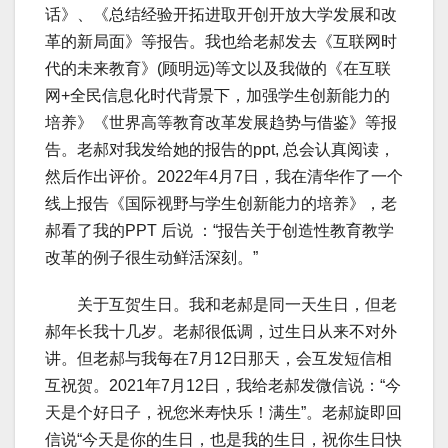
话》、《总结经验开拓进取开创开放大学发展和改
革的新局面》等报告。我也给老郝发去《互联网时
代的未来教育》(顾明远)等文以及我做的《在互联
网+全民信息化时代背景下，加强学生创新能力的
培养》《世界高等教育改革发展趋势与借鉴》等报
告。老郝对我发给她的报告的ppt, 总会认真阅读，
然后作出评价。2022年4月7日，我在清华作了一个
线上报告《国际视野与学生创新能力的培养》，老
郝看了我的PPT 后说 ：“报告关于创造性教育教学
改革的例子很生动鲜活深刻。”
关于互贺生日。我和老郝是同一天生日，但老
郝年长我十几岁。老郝很低调，过生日从来不对外
讲。但老郝与我每在7月12日那天，会互发短信相
互祝贺。2021年7月12日，我给老郝发微信说：“今
天是个好日子，祝您米寿快乐！满生”。老郝旋即回
信说“今天是你的生日，也是我的生日，祝你生日快