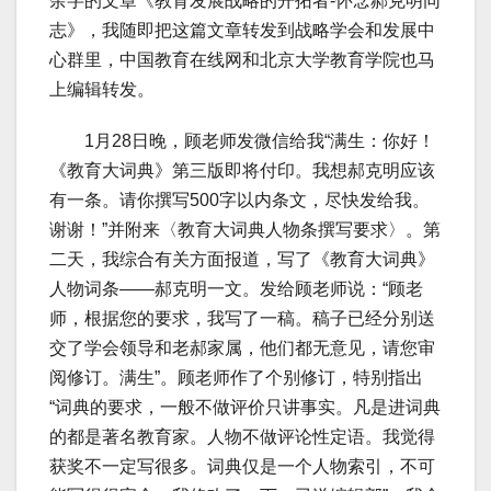
余字的文章《教育发展战略的开拓者-怀念郝克明同
志》，我随即把这篇文章转发到战略学会和发展中
心群里，中国教育在线网和北京大学教育学院也马
上编辑转发。
1月28日晚，顾老师发微信给我“满生：你好！
《教育大词典》第三版即将付印。我想郝克明应该
有一条。请你撰写500字以内条文，尽快发给我。
谢谢！”并附来〈教育大词典人物条撰写要求〉。第
二天，我综合有关方面报道，写了《教育大词典》
人物词条——郝克明一文。发给顾老师说：“顾老
师，根据您的要求，我写了一稿。稿子已经分别送
交了学会领导和老郝家属，他们都无意见，请您审
阅修订。满生”。顾老师作了个别修订，特别指出
“词典的要求，一般不做评价只讲事实。凡是进词典
的都是著名教育家。人物不做评论性定语。我觉得
获奖不一定写很多。词典仅是一个人物索引，不可