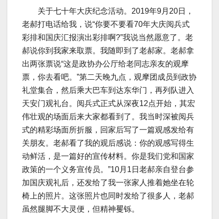
关于七十年大庆纪念活动。2019年9月20日，
老郝打电话给我，说“你要不要看70年大庆阅兵式
彩排和国庆汇报演出彩排啊?”我说当然愿意了。老
郝说你到我家来取票。我随即到了老郝家。老郝拿
出两张票说“这是政协办公厅给老同志亲友的观摩
票，你去看吧。”第二天晚九点，观摩团成员到政协
礼堂集合，然后乘大巴车到达东华门，再列队进入
天安门观礼台。阅兵式正式从深夜12点开始，其宏
伟壮观的场面后来大家都看到了。我当时深被阅兵
式的精彩场面所折服，回家后写了一篇观感发给有
关朋友。老郝看了我的观后感说：你的观感写得生
动鲜活，是一篇好的宣传材料。你是我们党和国家
政策的一个义务宣传员。”10月1日老郝亲自登台参
加国庆观礼后，还发给了我一张家人推着她坐在轮
椅上的照片。这张照片也同时发给了很多人，老郝
虽然腿脚不大灵便，但精神矍铄。