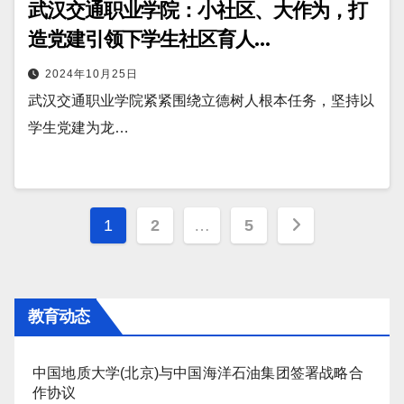
武汉交通职业学院：小社区、大作为，打
造党建引领下学生社区育人…
2024年10月25日
武汉交通职业学院紧紧围绕立德树人根本任务，坚持以
学生党建为龙…
文
1
2
…
5
章
分
教育动态
页
中国地质大学(北京)与中国海洋石油集团签署战略合
作协议