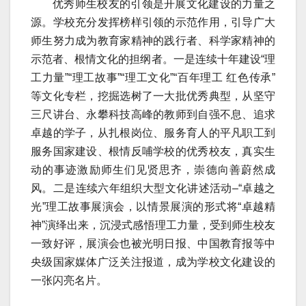
优秀师生校友的引领是开展文化建设的力量之
源。学校充分发挥榜样引领的示范作用，引导广大
师生努力成为教育家精神的践行者、科学家精神的
示范者、根情文化的担纲者。一是连续十年建设“理
工力量”“理工故事”“理工文化”“百年理工 红色传承”
等文化专栏，挖掘选树了一大批优秀典型，从坚守
三尺讲台、永攀科技高峰的教师到自强不息、追求
卓越的学子，从扎根岗位、服务育人的平凡职工到
服务国家建设、根情反哺学校的优秀校友，真实生
动的事迹激励师生们见贤思齐，崇德向善蔚然成
风。二是连续六年组织大型文化讲述活动–“卓越之
光”理工故事展演会，以情景展演的形式将“卓越精
神”演绎出来，沉浸式感悟理工力量，受到师生校友
一致好评，展演会也被光明日报、中国教育报等中
央级国家媒体广泛关注报道，成为学校文化建设的
一张闪亮名片。