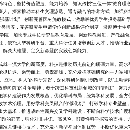
养特色，坚持价值塑造、能力培养、知识传授“三位一体”教育理
班人。探索推动本科生文理渗透、通专融合的培养方式，加强科
“强基计划”，创新完善因材施教模式，激励最优秀学生投身基础
生分类培养，完善研究生申请学位创新成果评价制度，激励博士生
程师学院，加快专业学位研究生教育发展。创新科教融汇、产教融合
源，依托大型科研平台、重大科研任务培养创新人才，推动行业
、解决大难题、定义新命题的实践创新能力。
就一流大学的新高度。科技是推动历史前进的磅礴力量。高水
抢抓机遇、乘势而上、勇攀高峰，充分发挥基础研究的主力军和
、立地、树人”的科研宗旨，深化科研体制机制改革，以“主动请缨
险越向前”的斗争精神，敢于跨过科技创新领域的“鸭绿江”，努力
把学科建设作为发展根基，优化学科布局，统筹学科发展，全方
效学术治理。用好学科交叉融合的“催化剂”，打破学科专业壁垒
重大需求，推进战略性新兴交叉学科建设，不断向科学技术广度
学问题的部署，强化对非共识、高风险、颠覆性科学探索的支持，
瞄准关键核心技术，充分发挥新型举国体制优势，不断优化重大