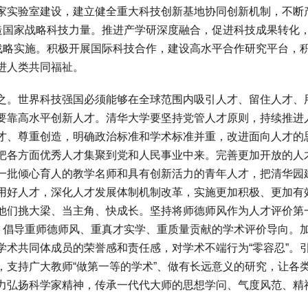
家实验室建设，建立健全重大科技创新基地协同创新机制，不断
打造国家战略科技力量。推进产学研深度融合，促进科技成果转化
展战略实施。积极开展国际科技合作，建设高水平合作研究平台，
进人类共同福祉。
。世界科技强国必须能够在全球范围内吸引人才、留住人才、
要靠高水平创新人才。清华大学要坚持党管人才原则，持续推进
才、尊重创造，明确政治标准和学术标准并重，改进面向人才的
把各方面优秀人才集聚到党和人民事业中来。完善更加开放的人
一批倾心育人的教学名师和具有创新活力的青年人才，把清华园
用好人才，深化人才发展体制机制改革，实施更加积极、更加有
他们挑大梁、当主角、快成长。坚持将师德师风作为人才评价第
”，倡导重师德师风、重真才实学、重质量贡献的学术评价导向。
学术共同体成员的荣誉感和责任感，对学术不端行为“零容忍”。
，支持广大教师“做第一等的学术”、做有长远意义的研究，让各
力弘扬科学家精神，传承一代代大师的思想学问、气度风范、精