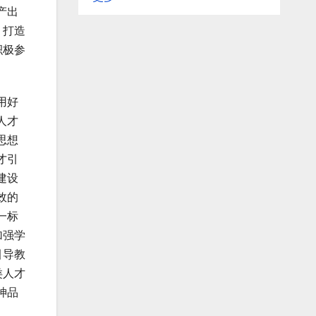
产出
，打造
积极参
用好
人才
思想
才引
建设
效的
一标
加强学
引导教
类人才
神品