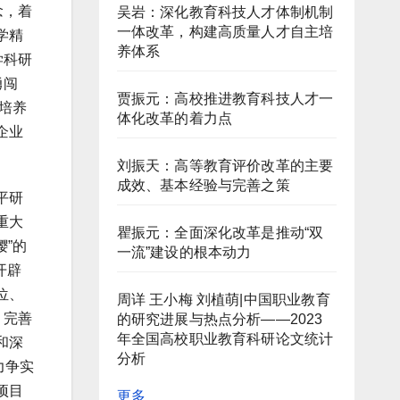
念，着
吴岩：深化教育科技人才体制机制
一体改革，构建高质量人才自主培
学精
养体系
学科研
勇闯
贾振元：高校推进教育科技人才一
培养
体化改革的着力点
企业
刘振天：高等教育评价改革的主要
成效、基本经验与完善之策
平研
重大
瞿振元：全面深化改革是推动“双
”的
一流”建设的根本动力
开辟
位、
周详 王小梅 刘植萌|中国职业教育
，完善
的研究进展与热点分析——2023
年全国高校职业教育科研论文统计
和深
分析
力争实
项目
更多