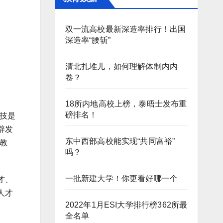
双一流高校最新深造率排行！出国
深造率“腰斩”
清北扎堆儿，如何理解体制内内
卷？
18所内地高校上榜，泰晤士发布重
磅排名！
技是
辟发
东中西部高校能实现“共同富裕”
教
吗？
一批新建大学！你更看好哪一个
才、
人才
2022年1月ESI大学排行榜362所最
全名单