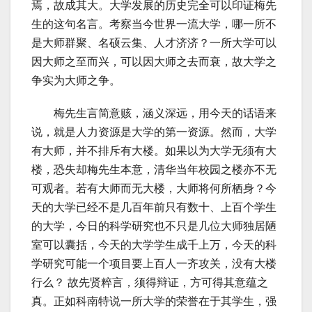
焉，故成其大。大学发展的历史完全可以印证梅先
生的这句名言。考察当今世界一流大学，哪一所不
是大师群聚、名硕云集、人才济济？一所大学可以
因大师之至而兴，可以因大师之去而衰，故大学之
争实为大师之争。
梅先生言简意赅，涵义深远，用今天的话语来
说，就是人力资源是大学的第一资源。然而，大学
有大师，并不排斥有大楼。如果以为大学无须有大
楼，恐失却梅先生本意，清华当年校园之楼亦不无
可观者。若有大师而无大楼，大师将何所栖身？今
天的大学已经不是几百年前只有数十、上百个学生
的大学，今日的科学研究也不只是几位大师独居陋
室可以囊括，今天的大学学生成千上万，今天的科
学研究可能一个项目要上百人一齐攻关，没有大楼
行么？ 故先贤粹言，须得辩证，方可得其意蕴之
真。正如科南特说一所大学的荣誉在于其学生，强