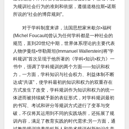
为规训社会行为的准则和依据，遵循道格拉斯•诺斯
所说的“社会的博弈规则”。
对于学科制度来讲，法国思想家米歇尔•福柯
(Michel Foucault)曾认为任何学科都是一种社会的
规范，直到20世纪中期，世界体系理论的主要代表
人物伊曼纽•华勒斯坦(Immanuel Wallerstein)将“学
科规训”首次呈现于他所著的《学科•知识•权力》一
书中，强调了学科规训的两个方面——知识和权
力，一方面，学科知识与社会权力、利益体制不断
达成“共谋”，使学科最初的知识和权力的双重存在
方式发生了改变，学科规训作为知识和权力的统一
体进而被持续赋予新的表征形式，对学科规训最初
的书写、考试和评分等规训方式进行了变革与突
破，不仅将其运用到不同的实践场所，还拓展了规
训内容，满足了教育实践的时代需求;另一方面，通
过教学规训培养学科新人和学术规训创新知识生产