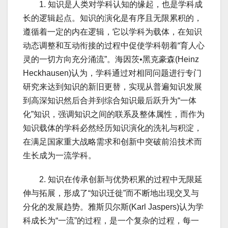
1. 知识是人类对学科认知的缘起，也是学科成
长的逻辑起点。知识的演化是有序且无限累积的，
遵循着一定的内在逻辑，它以学科为载体，在知识
动态调整和互动衔接的过程中促使学科朝着“育人心
灵的一切方向充分涌流”。海因茨•黑克豪森(Heinz
Heckhausen)认为，学科通过对相同问题进行专门
研究来达到知识的新旧更替，实现从普遍知识发展
到高深知识然后合并到综合知识最后跃升为“一体
化”知识，强调知识之间的联系及整体属性，而作为
知识载体的学科必然经历知识演化的洗礼与积淀，
在满足国家重大战略需求和创新中突破前沿技术而
生长成为一流学科。
2. 知识在传承创新与优势积累的过程中无限延
伸与拓展，形成了“知识迁徙”而不断地出现交叉与
分化的发展趋势。雅斯贝尔斯(Karl Jaspers)认为学
科成长为“一流”的过程，是一个复杂的过程，每一