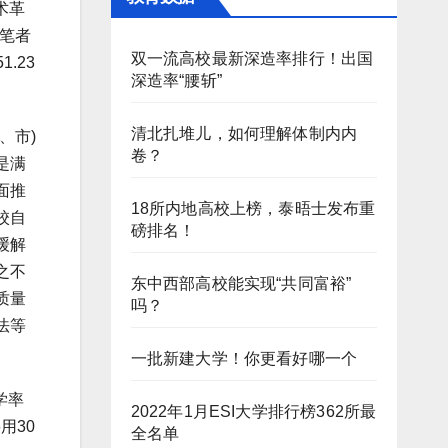
术革
笔者
双一流高校最新深造率排行！出国
.23
深造率“腰斩”
清北扎堆儿，如何理解体制内内
、市)
卷？
是满
面推
18所内地高校上榜，泰晤士发布重
校自
磅排名！
缓解
之不
东中西部高校能实现“共同富裕”
质量
吗？
法等
一批新建大学！你更看好哪一个
学率
2022年1月ESI大学排行榜362所最
用30
全名单