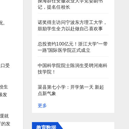
操海群任安徽农业大学党委副书
记，提名任校长
诺奖得主访问宁波东方理工大学，
况。
鼓励学生全力以赴做自己喜欢事
总投资约100亿元！浙江大学“一带
一路”国际医学院正式成立
中国科学院院士陈润生受聘河南科
人口受
技学院！
校生
渠县第七小学：开学第一天 新起
点新气象
极发
更多
缓就
育的发
教育数据