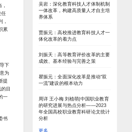
吴岩：深化教育科技人才体制机制
当，
一体改革，构建高质量人才自主培
设任
养体系
列，
积累
贾振元：高校推进教育科技人才一
体化改革的着力点
刘振天：高等教育评价改革的主要
成效、基本经验与完善之策
导下
意为
瞿振元：全面深化改革是推动“双
断提
一流”建设的根本动力
流的目
的一
周详 王小梅 刘植萌|中国职业教育
的研究进展与热点分析——2023
年全国高校职业教育科研论文统计
分析
委书
更多