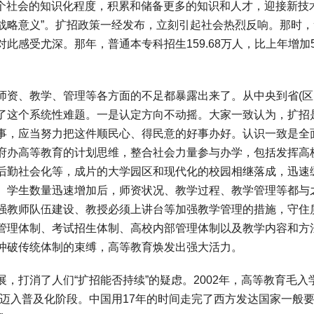
整个社会的知识化程度，积累和储备更多的知识和人才，迎接新技
战略意义”。扩招政策一经发布，立刻引起社会热烈反响。那时，
感受尤深。那年，普通本专科招生159.68万人，比上年增加51
。
、教学、管理等各方面的不足都暴露出来了。从中央到省(区
了这个系统性难题。一是认定方向不动摇。大家一致认为，扩招
事，应当努力把这件顺民心、得民意的好事办好。认识一致是全
府办高等教育的计划思维，整合社会力量参与办学，包括发挥高
后勤社会化等，成片的大学园区和现代化的校园相继落成，迅速
。学生数量迅速增加后，师资状况、教学过程、教学管理等都与
强教师队伍建设、教授必须上讲台等加强教学管理的措施，守住
管理体制、考试招生体制、高校内部管理体制以及教学内容和方
冲破传统体制的束缚，高等教育焕发出强大活力。
打消了人们“扩招能否持续”的疑虑。2002年，高等教育毛入
6%，迈入普及化阶段。中国用17年的时间走完了西方发达国家一般要