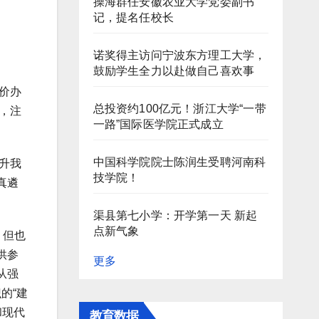
操海群任安徽农业大学党委副书
记，提名任校长
诺奖得主访问宁波东方理工大学，
鼓励学生全力以赴做自己喜欢事
价办
总投资约100亿元！浙江大学“一带
，注
一路”国际医学院正式成立
中国科学院院士陈润生受聘河南科
升我
技学院！
真遴
渠县第七小学：开学第一天 新起
点新气象
。但也
供参
更多
从强
的“建
和现代
教育数据