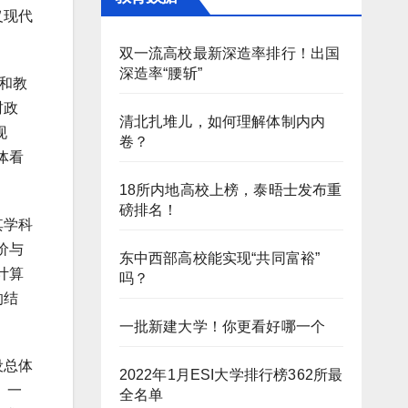
义现代
双一流高校最新深造率排行！出国
深造率“腰斩”
和教
财政
清北扎堆儿，如何理解体制内内
现
卷？
体看
18所内地高校上榜，泰晤士发布重
磅排名！
其学科
价与
东中西部高校能实现“共同富裕”
计算
吗？
的结
一批新建大学！你更看好哪一个
设总体
2022年1月ESI大学排行榜362所最
。一
全名单