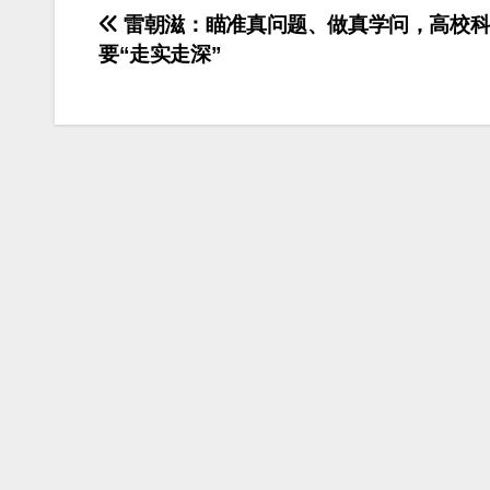
文
雷朝滋：瞄准真问题、做真学问，高校科
要“走实走深”
章
导
航