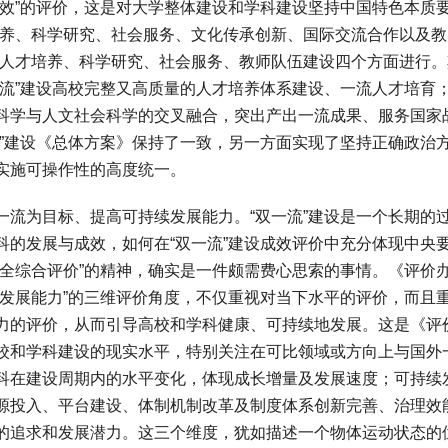
成效”的评价，这是对大学整体建设和学科建设坚持中国特色本质
培养、科学研究、社会服务、文化传承创新、国际交流合作以及教
按人才培养、科学研究、社会服务、教师队伍建设四个方面进行。
一流”建设高校完整又高质量的人才培养体系建设、一流人才培育
科学与人文社会科学的交叉融合，突出产出一流成果、服务国家
流”建设《总体方案》保持了一致，另一方面实现了坚持正确政治
实施可操作性的高度统一。
为目标、提高可持续发展能力。“双一流”建设是一个长期的
科的发展与成效，如何在“双一流”建设成效评价中充分体现中央
健全综合评价”的精神，确实是一件颇需费心思索的事情。《评价
续发展能力”的三维评价角度，不仅重视对当下水平的评价，而且
力的评价，从而引导高校和学科健康、可持续地发展。这是《评
校和学科建设的现实水平，特别关注在可比领域或方向上与国外
科在建设周期内的水平变化，体现成长增量及发展速度；可持续
源投入、平台建设、体制机制改革及制度体系创新完善、治理效
的追求和发展潜力。这三个维度，犹如描述一个物体运动状态的