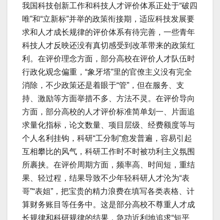
我国科技创新工作和科技人才评价体系正处于“破四
唯”和“立新标”并举的政策衔接期，适应科技发展要
求和人才成长规律的评价体系有待完善，一些青年
科技人才反映还没有真切感受到改革带来的政策红
利。在评价理念方面，部分高校在评价人才队伍时
行政化观念偏重，“象牙塔”里的官僚主义没有完全
消除，不少政策还是着眼于“管”，但在服务、支
持、激励等方面举措不多、方法不灵。在评价导向
方面，部分高校的人才评价标准简单划一、片面追
求量化指标，论文数量、项目层级、经费额度等与
个人名利挂钩，科研“工分制”愈发普遍，容易引起
互相攀比的风气，科研工作时不时被功利主义氛围
所裹挟。在评价周期方面，频率高、时间短，重结
果、轻过程，结果导致不少年轻科研人才沦为“表
哥”“表姐”，把宝贵的精力浪费在填写各类表格、计
算财务账目等任务中。这是部分高校不尊重人才成
长规律和科研规律的结果，急功近利地追求“短平