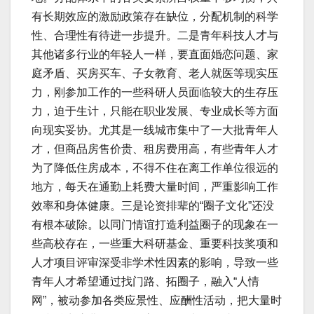
有长期效应的激励政策存在缺位，分配机制的科学
性、合理性有待进一步提升。二是青年科技人才与
其他诸多行业的年轻人一样，要直面婚恋问题、家
庭矛盾、买房买车、子女教育、老人就医等现实压
力，刚参加工作的一些科研人员面临较大的生存压
力，迫于生计，只能在职业发展、专业成长等方面
向现实妥协。尤其是一线城市集中了一大批青年人
才，但商品房售价贵、租房费用高，有些青年人才
为了降低住房成本，不得不住在离工作单位很远的
地方，每天在通勤上耗费大量时间，严重影响工作
效率和身体健康。三是论资排辈的“圈子文化”还没
有根本破除。以同门情谊打造利益圈子的现象在一
些高校存在，一些重大科研基金、重要科技奖项和
人才项目评审深受非学术性因素的影响，导致一些
青年人才希望通过找门路、拓圈子，融入“人情
网”，被动参加各类应景性、应酬性活动，把大量时