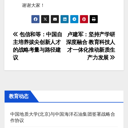
谢谢大家！
文
包信和等：中国自
卢建军：坚持产学研
主培养拔尖创新人才
深度融合 教育科技人
章
的战略考量与路径建
才一体化推动新质生
导
议
产力发展
航
教育动态
中国地质大学(北京)与中国海洋石油集团签署战略合
作协议