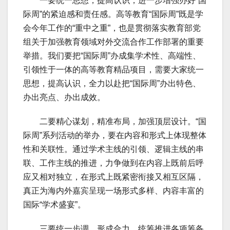
一要统一思想，提高认识，进一步增强办好“国
际周”的紧迫感和责任感。高等教育“国际周”既是学
会今年工作的“重中之重”，也是贯彻落实教育部党
组关于加强教育领域对外交流合作工作部署的重要
举措。我们要把“国际周”办成集学术性、高端性、
引领性于一体的高等教育精品项目，需要大家统一
思想，提高认识，全力以赴把“国际周”办出特色、
办出亮点、办出成效。
二要精心谋划，精准布局，加强顶层设计。“国
际周”系列活动的举办，要在内容和形式上体现整体
性和关联性。通过学术主线的引领、逻辑主线的串
联、工作主线的推进，力争做到在内容上既前后呼
应又相对独立，在形式上既紧密衔接又相互区隔，
真正为海内外嘉宾呈现一场形式多样、内容丰富的
国际“学术盛宴”。
三要统一步调，形成合力，统筹推进各项筹备