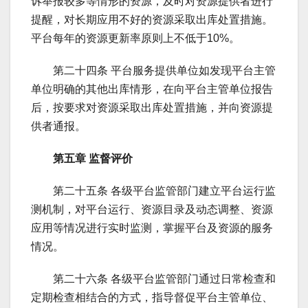
诉举报较多等情形的资源，及时对资源提供者进行
提醒，对长期应用不好的资源采取出库处置措施。
平台每年的资源更新率原则上不低于10%。
第二十四条 平台服务提供单位如发现平台主管
单位明确的其他出库情形，在向平台主管单位报告
后，按要求对资源采取出库处置措施，并向资源提
供者通报。
第五章 监督评价
第二十五条 各级平台监管部门建立平台运行监
测机制，对平台运行、资源目录及动态调整、资源
应用等情况进行实时监测，掌握平台及资源的服务
情况。
第二十六条 各级平台监管部门通过日常检查和
定期检查相结合的方式，指导督促平台主管单位、