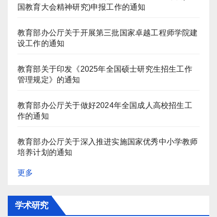
国教育大会精神研究)申报工作的通知
教育部办公厅关于开展第三批国家卓越工程师学院建
设工作的通知
教育部关于印发《2025年全国硕士研究生招生工作
管理规定》的通知
教育部办公厅关于做好2024年全国成人高校招生工
作的通知
教育部办公厅关于深入推进实施国家优秀中小学教师
培养计划的通知
更多
学术研究