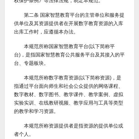
权保护条例》等法律法规，制定本规范。
第二条 国家智慧教育平台的主管单位和服务提
供单位及其资源提供者在开展数字教育资源的入库
出库工作时，应遵循本办法。
本规范所称国家智慧教育平台(以下简称平
台)，是指国家智慧教育公共服务平台及其接入的平
台、专题板块。
本规范所称数字教育资源(以下简称资源)，是
指通过平台面向师生和社会公众提供的网络课程、
数字教材、数字图书、教学课件、教学案例、虚拟
实验实训、在线教研视频、教学应用与工具等类型
的教学和学习资源。
本规范所称资源提供者是指资源的提供单位或
者个人。