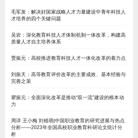
毛军发：解决好国家战略人才力量建设中青年科技人
才培养的四个关键问题
吴岩：深化教育科技人才体制机制一体改革，构建高
质量人才自主培养体系
贾振元：高校推进教育科技人才一体化改革的着力点
刘振天：高等教育评价改革的主要成效、基本经验与
完善之策
瞿振元：全面深化改革是推动“双一流”建设的根本动
力
周详 王小梅 刘植萌|中国职业教育的研究进展与热点
分析——2023年全国高校职业教育科研论文统计分
析