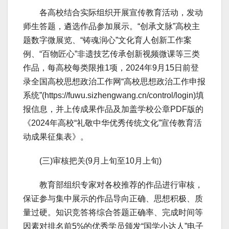
各高校结合实际组织开展宣传教育活动，发动
师生答题，遴选作品参加展示。“创承文脉”高校主
题数字微展览、“铸魂润心”文化育人创新工作案
例、“百物匠心”非遗技艺传承创新视频微课等三类
作品，每高校每类限推1项，2024年9月15日前登
录全国高校思想政治工作网“高校思想政治工作申报
系统”(https://fuwu.sizhengwang.cn/control/login)填
报信息，并上传成果作品及加盖学校公章PDF版的
《2024年高校“礼敬中华优秀传统文化”宣传教育活
动成果征集表》。
(三)审核把关(9月上旬至10月上旬)
教育部组织专家对各校推荐的作品进行审核，
保证参与集中展示的作品导向正确、思想积极、质
量过硬。知识竞答将综合答题正确率、完成时间等
因素对排名前5%的优秀学员颁发“国学小达人”电子