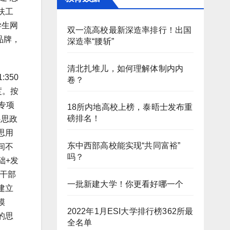
扶工
学生网
双一流高校最新深造率排行！出国
品牌，
深造率“腰斩”
清北扎堆儿，如何理解体制内内
350
卷？
度。按
专项
18所内地高校上榜，泰晤士发布重
磅排名！
展思政
思用
东中西部高校能实现“共同富裕”
间不
吗？
础+发
干部
一批新建大学！你更看好哪一个
建立
模
2022年1月ESI大学排行榜362所最
的思
全名单