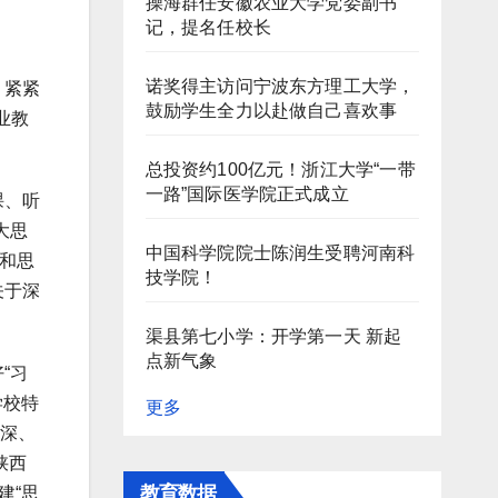
操海群任安徽农业大学党委副书
记，提名任校长
诺奖得主访问宁波东方理工大学，
，紧紧
鼓励学生全力以赴做自己喜欢事
业教
总投资约100亿元！浙江大学“一带
一路”国际医学院正式成立
课、听
大思
中国科学院院士陈润生受聘河南科
和思
技学院！
关于深
渠县第七小学：开学第一天 新起
点新气象
“习
学校特
更多
讲深、
陕西
教育数据
建“思