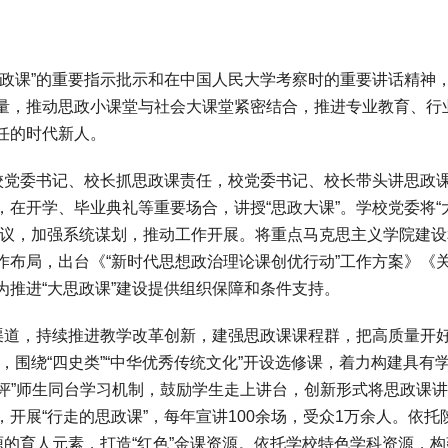
课”的重要指示批示和在中国人民大学考察时的重要讲话精神
量，推动思政小课堂与社会大课堂紧密结合，推进专业教育、行
任的时代新人。
党委书记、校长抓思政课责任，校党委书记、校长带头讲思政
在开学、毕业典礼等重要场合，讲授“思政大课”。学校党委将“
会议，加强系统谋划，推动工作开展。将重点马克思主义学院建设
作布局，出台《“新时代思想政治理论课创优行动”工作方案》《
推进“大思政课”建设提供组织保障和条件支持。
道，持续推进教学改革创新，建强思政课课程群，把高质量开好
，围绕“四史类”“中华优秀传统文化”开设选修课，着力构建具有
师点评”师生同台学习机制，鼓励学生走上讲台，创新形式将思政课
开展“行走的思政课”，每年宣讲100余场，受众1万余人。依托
源的育人元素，打造“红色”金课资源。依托学校特色学科资源，构