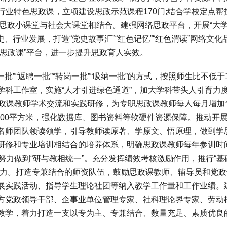
”行业特色思政课，立项建设思政示范课程170门;结合学校定点帮
推动思政小课堂与社会大课堂相结合。建强网络思政平台，开展“大
史、行业发展，打造“党史故事汇”“红色记忆”“红色渭读”网络文化
思政课”平台，进一步提升思政育人实效。
“返聘一批”“转岗一批”“吸纳一批”的方式，按照师生比不低于1:
学科工作室，实施“人才引进绿色通道”，加大学科带头人引育力
思政课教师学术交流和实践研修，为专职思政课教师每人每月增加
1500平方米，强化数据库、图书资料等软硬件资源保障。推动开
名师团队领读领学，引导教师读原著、学原文、悟原理，做到学
研修和专业培训相结合的培养体系，明确思政课教师每年参训时
努力做到“研与教相统一”。充分发挥绩效考核激励作用，推行“基
活力。打造专兼结合的师资队伍，鼓励思政课教师、辅导员和党政
展实践活动、指导学生理论社团等纳入教学工作量和工作业绩。
方党政领导干部、企事业单位管理专家、社科理论界专家、劳动
教学，着力打造一支以专为主、专兼结合、数量充足、素质优良