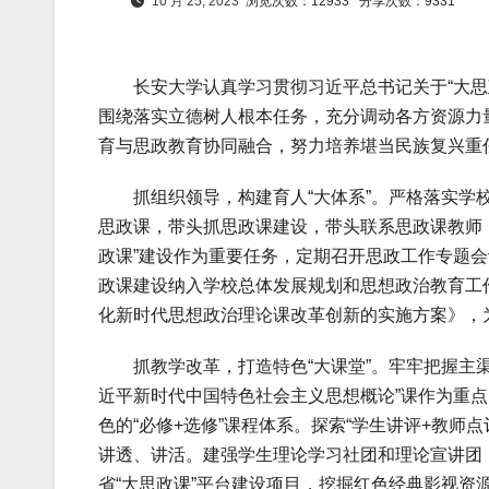
10 月 25, 2023
浏览次数：12933
分享次数：9331
长安大学认真学习贯彻习近平总书记关于“大思政
围绕落实立德树人根本任务，充分调动各方资源力
育与思政教育协同融合，努力培养堪当民族复兴重
抓组织领导，构建育人“大体系”。严格落实学校
思政课，带头抓思政课建设，带头联系思政课教师，
政课”建设作为重要任务，定期召开思政工作专题
政课建设纳入学校总体发展规划和思想政治教育工
化新时代思想政治理论课改革创新的实施方案》，为
抓教学改革，打造特色“大课堂”。牢牢把握主渠
近平新时代中国特色社会主义思想概论”课作为重点
色的“必修+选修”课程体系。探索“学生讲评+教
讲透、讲活。建强学生理论学习社团和理论宣讲团，
省“大思政课”平台建设项目，挖掘红色经典影视资