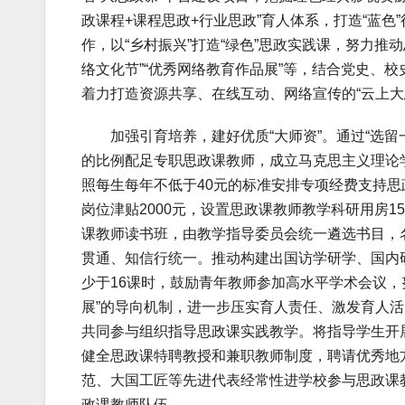
政课程+课程思政+行业思政”育人体系，打造“蓝色
作，以“乡村振兴”打造“绿色”思政实践课，努力
络文化节”“优秀网络教育作品展”等，结合党史、校
着力打造资源共享、在线互动、网络宣传的“云上大
加强引育培养，建好优质“大师资”。通过“选留一批”
的比例配足专职思政课教师，成立马克思主义理论
照每生每年不低于40元的标准安排专项经费支持
岗位津贴2000元，设置思政课教师教学科研用房
课教师读书班，由教学指导委员会统一遴选书目，
贯通、知信行统一。推动构建出国访学研学、国内
少于16课时，鼓励青年教师参加高水平学术会议，
展”的导向机制，进一步压实育人责任、激发育人
共同参与组织指导思政课实践教学。将指导学生开
健全思政课特聘教授和兼职教师制度，聘请优秀地
范、大国工匠等先进代表经常性进学校参与思政课
政课教师队伍。