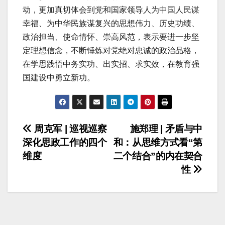
动，更加真切体会到党和国家领导人为中国人民谋
幸福、为中华民族谋复兴的思想伟力、历史功绩、
政治担当、使命情怀、崇高风范，表示要进一步坚
定理想信念，不断锤炼对党绝对忠诚的政治品格，
在学思践悟中务实功、出实招、求实效，在教育强
国建设中勇立新功。
文
周克军 | 巡视巡察
施郑理 | 矛盾与中
深化思政工作的四个
和：从思维方式看“第
章
维度
二个结合”的内在契合
导
性
航