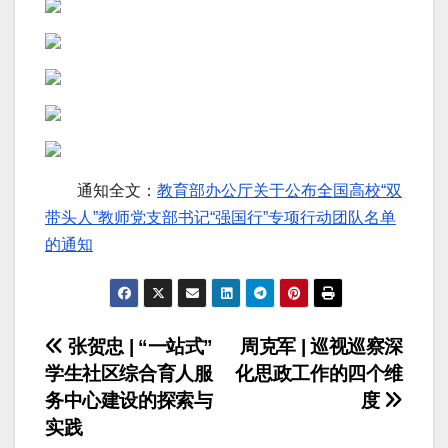
通知全文：
教育部办公厅关于公布全国高校“双
带头人”教师党支部书记“强国行”专项行动团队名单
的通知
文
张贺忠 | “一站式”
周克军 | 巡视巡察深
学生社区综合育人服
化思政工作的四个维
章
务中心建设的探索与
度
导
实践