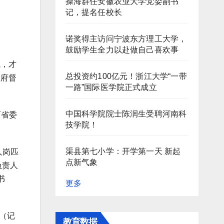
操海群任安徽农业大学党委副书
记，提名任校长
诺奖得主访问宁波东方理工大学，
鼓励学生全力以赴做自己喜欢事
气，才
总投资约100亿元！浙江大学“一带
政府督
一路”国际医学院正式成立
中国科学院院士陈润生受聘河南科
西省委
技学院！
渠县第七小学：开学第一天 新起
人岗匹
点新气象
负责人
书
更多
（记
教育数据