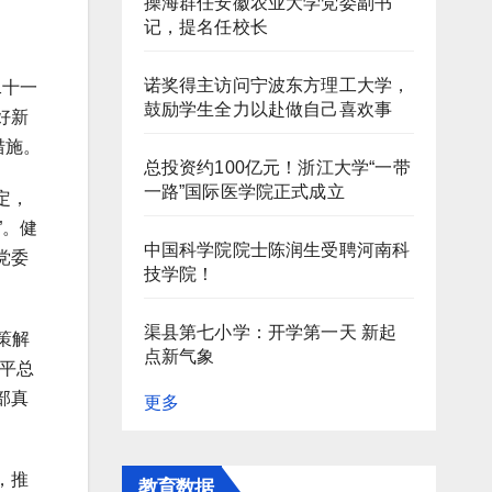
操海群任安徽农业大学党委副书
记，提名任校长
诺奖得主访问宁波东方理工大学，
二十一
鼓励学生全力以赴做自己喜欢事
好新
措施。
总投资约100亿元！浙江大学“一带
一路”国际医学院正式成立
定，
”。健
中国科学院院士陈润生受聘河南科
党委
技学院！
渠县第七小学：开学第一天 新起
策解
点新气象
平总
部真
更多
，推
教育数据