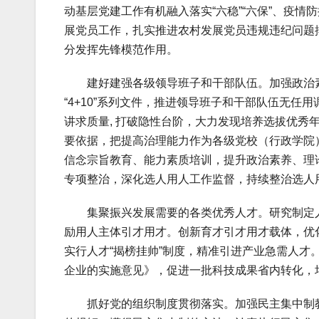
动基层党建工作有机融入落实“六稳”“六保”、疫
展党员工作，扎实推进农村发展党员违规违纪问题
分发挥先锋模范作用。
建好建强各级领导班子和干部队伍。加强政治素
“4+10”系列文件，推进领导班子和干部队伍无
讲求质量, 打破隐性台阶，大力发现培养选拔优秀
要依据，把提高治理能力作为各级党校（行政学院
信念宗旨教育、能力素质培训，提升政治素养、理
专项整治，深化选人用人工作监督，持续整治选人
集聚振兴发展需要的各类优秀人才。研究制定人
励用人主体引才用才。创新育才引才用才载体，优化升
实行人才“揭榜挂帅”制度，精准引进产业急需人
企业的实施意见》，促进一批科技成果省内转化，
抓好党的组织制度贯彻落实。加强民主集中制教