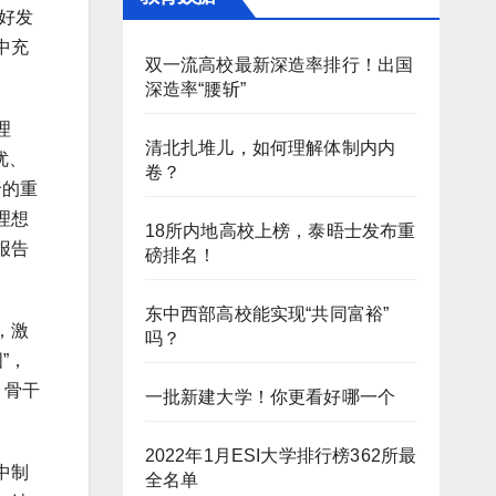
好发
中充
双一流高校最新深造率排行！出国
深造率“腰斩”
理
清北扎堆儿，如何理解体制内内
优、
卷？
价的重
理想
18所内地高校上榜，泰晤士发布重
报告
磅排名！
东中西部高校能实现“共同富裕”
，激
吗？
”，
、骨干
一批新建大学！你更看好哪一个
2022年1月ESI大学排行榜362所最
中制
全名单