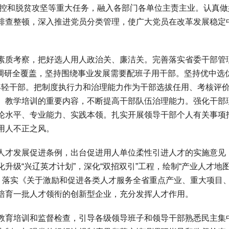
情防控和脱贫攻坚等重大任务，融入各部门各单位主责主业。认真做
排查整顿，深入推进党员分类管理，使广大党员在改革发展稳定
质考察，把好选人用人政治关、廉洁关。完善落实省委干部管
任用调研全覆盖，坚持围绕事业发展需要配班子用干部。坚持优中选
年轻干部。把制度执行力和治理能力作为干部选拔任用、考核评
）教学培训的重要内容，不断提高干部队伍治理能力。强化干部
论水平、专业能力、实践本领。扎实开展领导干部个人有关事项
用人不正之风。
才发展促进条例，出台促进用人单位柔性引进人才的实施意见
级“兴辽英才计划”，深化“双招双引”工程，绘制“产业人才地图
才。落实《关于激励和促进各类人才服务全省重点产业、重大项目
培育一批人才领衔的创新型企业，充分发挥人才作用。
育培训和监督检查，引导各级领导班子和领导干部熟悉民主集