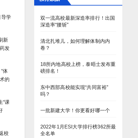
引导学
双一流高校最新深造率排行！出国
深造率“腰斩”
刷新
清北扎堆儿，如何理解体制内内
卷？
药发
18所内地高校上榜，泰晤士发布重
磅排名！
“体
术的
东中西部高校能实现“共同富裕”
吗？
“课
一批新建大学！你更看好哪一个
好
2022年1月ESI大学排行榜362所最
返校
全名单