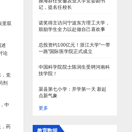
操海群任安徽农业大学党委副书
记，提名任校长
诺奖得主访问宁波东方理工大学，
表里双
鼓励学生全力以赴做自己喜欢事
总投资约100亿元！浙江大学“一带
概述
一路”国际医学院正式成立
讨论
中国科学院院士陈润生受聘河南科
技学院！
来，党
药剂
渠县第七小学：开学第一天 新起
点新气象
，中
更多
上，药
教育数据