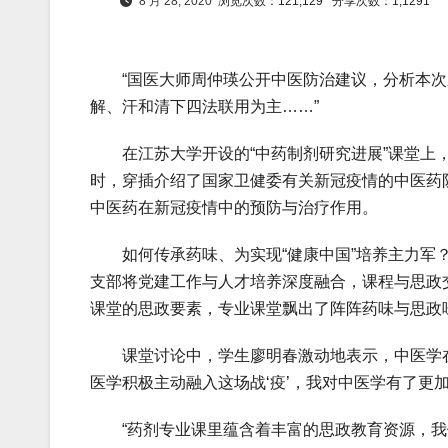
8 月 28, 2020
浏览次数：121,129
分享次数：1,1291
“国医大师周仲瑛公开中医防治建议，分析本次新
解、汗和清下四法联用为主……”
在江苏大学开设的“中药制剂研究进展”课堂上，
时，穿插介绍了国家卫健委有关新冠疫情的中医药
中医药在新冠疫情中的预防与治疗作用。
如何传承药味、为实现“健康中国”培养主力军？
支部将党建工作与人才培养深度融合，课程与思政
课堂的思政要素，专业课堂飘出了阵阵药味与思政
课堂讨论中，学生廖明春激动地表示，中医学在
医学积极主动融入这场战‘疫’，我对中医学有了更加
“药剂专业课里蕴含着丰富的思政教育资源，我们