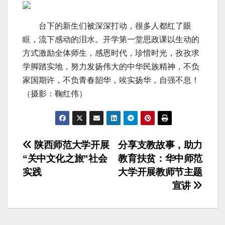
台下的新生们被深深打动，很多人都红了眼
眶，流下感动的泪水。开学第一堂思政课以生动的
方式激励全体师生，感恩时代，珍惜时光，孜孜求
学脚踏实地，努力发扬伟大的中华民族精神，不负
家国期许，不负青春韶华，竢实扬华，自强不息！
（摄影：鞠红伟）
文
陕西师范大学开展
分享支教故事，助力
“关中文化之旅”社会
教育扶贫：华中师范
章
实践
大学开展教师节主题
导
宣讲
航