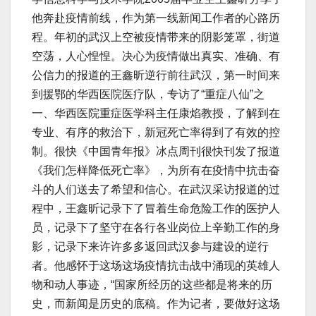
他奔赴疫情前线，作为第一线新闻工作者的心路历
程。年初的武汉上空被疫情带来的阴影笼罩，街道
空荡，人心惶惶。决心为疫情做出真实、准确、有
公信力的报道的王鑫昕逆行前往武汉，第一时间来
到援鄂的华西医院医疗队，专访了“重症八仙”之
一、华西医院重症医学科主任康焰教授，了解到在
专业、有序的救治下，新冠死亡率得到了有效的控
制。很快《中国青年报》冰点周刊很快刊发了报道
《我们怎样降低死亡率》，为所有在疫情中抗击奋
斗的人们送去了希望和信心。在武汉采访报道的过
程中，王鑫昕记录下了冒着生命危险工作的医护人
员，记录下了坚守在各行各业岗位上辛勤工作的身
影，记录下来许许多多返回武汉参与建设的逆行
者。他感怀于这场这场疫情抗击战中涌现的英雄人
物和动人事迹，“国家所经历的这些都是将来的历
史，而新闻是历史的底稿。作为记者，要做好这场