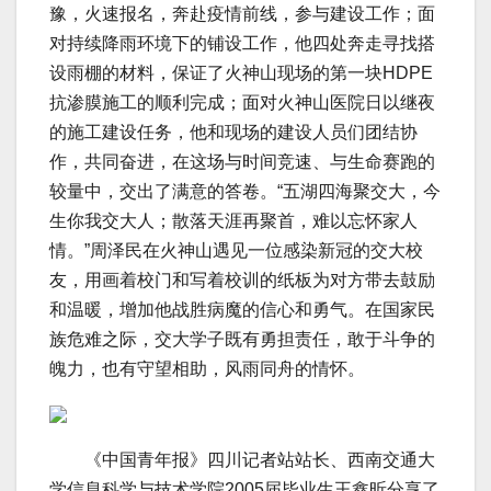
豫，火速报名，奔赴疫情前线，参与建设工作；面
对持续降雨环境下的铺设工作，他四处奔走寻找搭
设雨棚的材料，保证了火神山现场的第一块HDPE
抗渗膜施工的顺利完成；面对火神山医院日以继夜
的施工建设任务，他和现场的建设人员们团结协
作，共同奋进，在这场与时间竞速、与生命赛跑的
较量中，交出了满意的答卷。“五湖四海聚交大，今
生你我交大人；散落天涯再聚首，难以忘怀家人
情。”周泽民在火神山遇见一位感染新冠的交大校
友，用画着校门和写着校训的纸板为对方带去鼓励
和温暖，增加他战胜病魔的信心和勇气。在国家民
族危难之际，交大学子既有勇担责任，敢于斗争的
魄力，也有守望相助，风雨同舟的情怀。
《中国青年报》四川记者站站长、西南交通大
学信息科学与技术学院2005届毕业生王鑫昕分享了