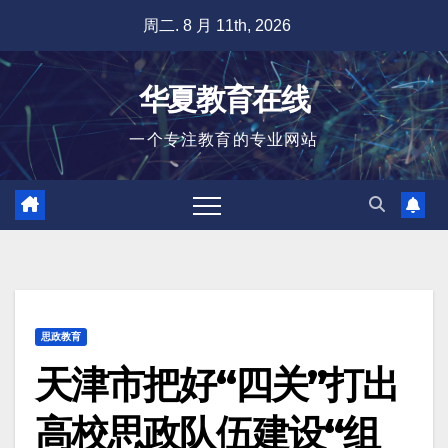
跳
周二. 8 月 11th, 2026
至
内
华夏教育在线
容
一个专注教育的专业网站
思政教育
天津市把好“四关”打出
高校思政队伍建设“组