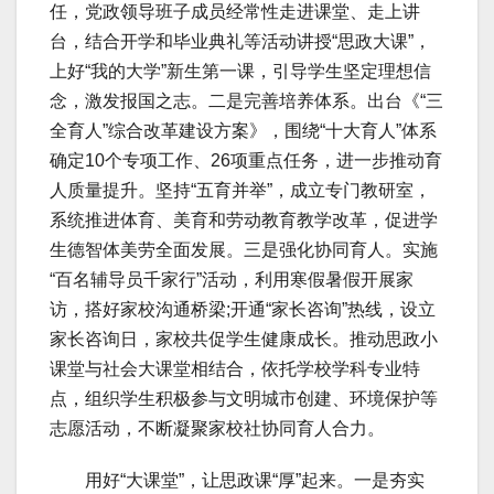
任，党政领导班子成员经常性走进课堂、走上讲
台，结合开学和毕业典礼等活动讲授“思政大课”，
上好“我的大学”新生第一课，引导学生坚定理想信
念，激发报国之志。二是完善培养体系。出台《“三
全育人”综合改革建设方案》，围绕“十大育人”体系
确定10个专项工作、26项重点任务，进一步推动育
人质量提升。坚持“五育并举”，成立专门教研室，
系统推进体育、美育和劳动教育教学改革，促进学
生德智体美劳全面发展。三是强化协同育人。实施
“百名辅导员千家行”活动，利用寒假暑假开展家
访，搭好家校沟通桥梁;开通“家长咨询”热线，设立
家长咨询日，家校共促学生健康成长。推动思政小
课堂与社会大课堂相结合，依托学校学科专业特
点，组织学生积极参与文明城市创建、环境保护等
志愿活动，不断凝聚家校社协同育人合力。
用好“大课堂”，让思政课“厚”起来。一是夯实