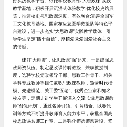
好实践教学平台。依托学校教育部“大思政课”实践
教学基地，积极开展沉浸式体验教学;优化校史馆展
陈，推进校史与思政课深度、有效融合;完善全国军
工文化教育基地、国家核应急医学救援队等特色平
台建设，进一步充实“大思政课”实践教学载体，引
导学生坚定“四个自信”，厚植爱党爱国爱社会主义
的情感。
建好“大师资”，让思政课“强”起来。一是建强思
政师资队伍。制定思政课特聘教授、兼职教授制
度，选聘学校党政领导干部、思政工作骨干、相关
学科专业教师等担任兼职思政课教师，邀请时代楷
模、先进模范、关工委“五老”、优秀企业家和知名
校友等，定期走进学生开展深入交流;实施思政课教
师“创优计划”，通过名师引领、引育结合、以赛代
训等方式不断提升教师育人能力水平，获批全国高
校思政课名师工作室。二是强化师德师风建设。坚