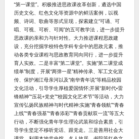
“第一课堂”。积极推进思政课改革创新，遴选中国
历史文化、红色文化等资源中的鲜活案例，以视
频、诗词、歌曲等形式呈现，探索建立“可诵、可
唱、可视、可析、可阅”的五可教学法，进一步提升
思政课的亲和力与针对性。大力推进课程思政建
设，充分挖掘学校特色学科专业中的思政元素，推
动各类专业课程与思政教育同向同行，进一步提升
育人实效。二是丰富“第二课堂”。实施“第二课堂成
绩单”制度，开展“两弹一星”精神传承、军工文化宣
传、保护湘江母亲河以及“南华青年说”等精品校园
文化活动，引导学生厚植爱国情怀;开展“新时代•雷
锋精神”“压花+党史”“校园文化艺术节”等活动，大力
宣传弘扬民族精神与时代精神;实施“青春领航”“青春
上线”“青春强基”“青春添彩”“青春贡献双一流”等五大
行动，不断强化青年学生理论武装和综合素质，引
导学生坚定不移听党话、跟党走。三是善用社会大
课堂。利用本地党史馆、名人故居、书院等红色文