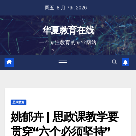
跳
周五. 8 月 7th, 2026
至
内
华夏教育在线
容
一个专注教育的专业网站
思政教育
姚郁卉 | 思政课教学要
贯穿“六个必须坚持”