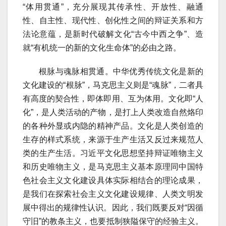
“体用贯通”，充分展现其传承性、开放性、融通
性、自主性、现代性、创化性之间的辩证关系和方
法论意蕴，是新时代破解文化“古今中西之争”、造
就“有机统一的新的文化生命体”的必由之路。
根脉与魂脉相贯通。中华优秀传统文化是新的
文化建设的“根脉”，马克思主义则是“魂脉”，二者具
有高度的契合性，即体即用、互为体用。文化即“人
化”，是人类活动的产物，是打上人类改造自然烙印
的各种外显或内隐的精神产品。文化是人类创造的
生存的样式系统，来源于生产生活又反过来规范人
类的生产生活。习近平文化思想坚持辩证唯物主义
和历史唯物主义，是马克思主义基本原理同中国特
色社会主义文化建设具体实际相结合的理论成果，
是我们在探索社会主义文化建设规律、人类文明发
展中得出的规律性认识。因此，我们既要反对“因循
守旧”的教条主义，也要抵制狭隘保守的经验主义。