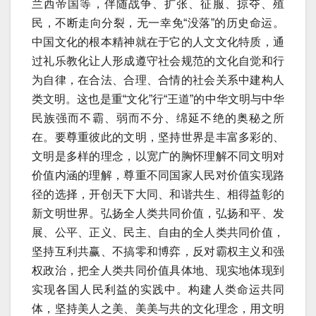
兰西帝国等，伴随战争、扩张、征服、掠夺、殖
民，不断走向分裂，无一幸免“没落”的历史命运。
中国文化的根本精神就在于它的人文文化特质，通
过礼乐教化让人形成遵守社会规范的文化自觉和行
为自律，在合法、合理、合情的社会关系中建构人
类文明。这也是重“文化”行“王道”的中华文明与中华
民族强而不霸、弱而不分、绵延不绝的奥秘之所
在。要尊重彼此的文明，坚持世界是丰富多彩的、
文明是多样的理念，以宽广的胸怀理解不同文明对
价值内涵的理解，尊重不同国家人民对价值实现路
径的选择，开创天下大同、和谐共生、相得益彰的
新文明世界。弘扬全人类共同价值，弘扬和平、发
展、公平、正义、民主、自由的全人类共同价值，
坚持互利共赢、不搞零和博弈，反对霸权主义和强
权政治，把全人类共同价值具体地、现实地体现到
实现各国人民利益的实践中。构建人类命运共同
体，坚持美人之美、美美与共的文化理念，用文明