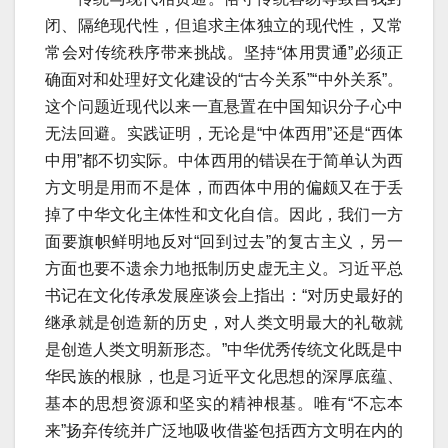
闭、隔绝现代性，但追求主体独立的现代性，又常
常会对传统秩序带来挑战。坚持“体用贯通”必须正
确面对和处理好文化建设的“古今关系”“中外关系”。
这个问题近现代以来一直悬置在中国知识分子心中
无法回避。实践证明，无论是“中体西用”还是“西体
中用”都不切实际。中体西用的错误在于简单认为西
方文明是用而不是体，而西体中用的偏颇又在于丢
掉了中华文化主体性和文化自信。因此，我们一方
面要旗帜鲜明地反对“回到过去”的复古主义，另一
方面也要不遗余力地抵制历史虚无主义。习近平总
书记在文化传承发展座谈会上指出：“对历史最好的
继承就是创造新的历史，对人类文明最大的礼敬就
是创造人类文明新形态。”中华优秀传统文化既是中
华民族的根脉，也是习近平文化思想的深厚底蕴、
基本的思想资源和坚实的精神根基。唯有“不忘本
来”扬弃传统并广泛地吸收借鉴包括西方文明在内的