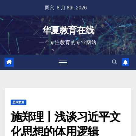
跳
周六. 8 月 8th, 2026
至
内
华夏教育在线
容
一个专注教育的专业网站
思政教育
施郑理丨浅谈习近平文
化思想的体用逻辑