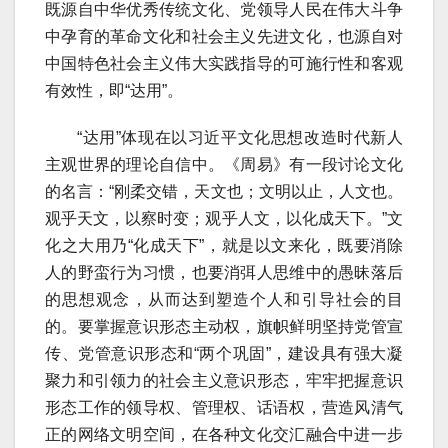
既源自中华优秀传统文化、党领导人民在伟大斗争
中孕育的革命文化和社会主义先进文化，也源自对
中国特色社会主义伟大实践指导的可施行性和客观
有效性，即“达用”。
“达用”体现在以习近平文化思想改造时代新人
主观世界的理论自信中。《周易》有一段讨论文化
的名言：“刚柔交错，天文也；文明以止，人文也。
观乎天文，以察时变；观乎人文，以化成天下。”文
化之大用乃“化成天下”，就是以文来化，既要消除
人的野蛮行为习惯，也要消弭人思维中的愚昧落后
的思想观念，从而达到塑造个人和引导社会的目
的。要掌握意识形态主动权，旗帜鲜明坚持党管宣
传、党管意识形态和“两个巩固”，建设具有强大凝
聚力和引领力的社会主义意识形态，牢牢把握意识
形态工作的领导权、管理权、话语权，营造风清气
正的网络文明空间，在各种文化交汇融合中进一步