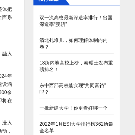
整体把
全面系
双一流高校最新深造率排行！出国
深造率“腰斩”
清北扎堆儿，如何理解体制内内
卷？
、融入
18所内地高校上榜，泰晤士发布重
磅排名！
24年
建设涵
东中西部高校能实现“共同富裕”
吗？
00余
即将在
一批新建大学！你更看好哪一个
、浸入
2022年1月ESI大学排行榜362所最
全名单
活动，