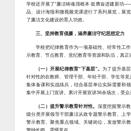
学校还开展了“廉洁铸魂强根本 挺膺奋进建新功—
品、设计海报和微视频党课进行了系列展览，展览
了廉洁文化建设的育人功效。
三、坚持教育倡廉，涵养廉洁守纪思想定力
学校把纪律教育作为一项基础性、经常性工作
示教育、节点教育、党纪教育等资源和队伍，真正
（一）开展纪律教育“下基层”。
为了提升基层
针对性的在教师、管理干部、年轻干部、学生等党
集体备课和实战练兵，结合基层单位实际需要和领
集中开展上门宣讲。累计开展宣讲36余场次，受众达
（二）提升警示教育针对性。
深度挖掘警示教
级分类开展领导干部廉洁从政专题警示教育。上学
警示教育。聚焦重点领域、关键岗位，发放警示教
警钟长鸣、震慑常在。