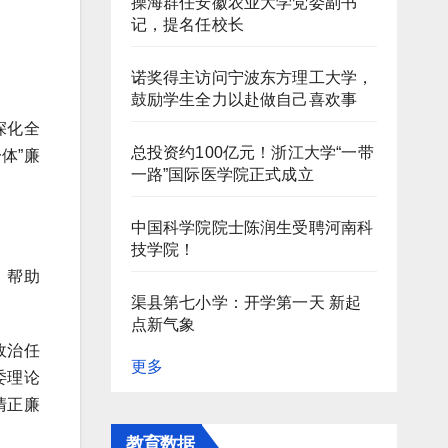
操海群任安徽农业大学党委副书
记，提名任校长
诺奖得主访问宁波东方理工大学，
鼓励学生全力以赴做自己喜欢事
深化全
总投资约100亿元！浙江大学“一带
体”廉
一路”国际医学院正式成立
中国科学院院士陈润生受聘河南科
技学院！
，帮助
渠县第七小学：开学第一天 新起
点新气象
政治任
更多
委理论
清正廉
教育数据