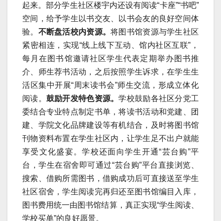
起来。部分学生社区楼宇内还设有阅读“卡座”“书吧”
空间，给予学生以书交友、以书会友的良好空间体
验。
不断盘活校内资源。
将图书馆资源与学生社区
紧密相连，实现“线上线下互动、馆内社区互联”，
每月在图书馆邀请社区学生代表定期举办图书推
介、师生荐书活动，之后按照学生诉求，在学生生
活区集中开展“周末读书会”师生交流，形成立体化
阅读。
鼓励开发特色资源。
学校鼓励各社区分党工
委结合专业特点制定书单，将读书活动和党建、团
建、学院文化品牌建设等有机结合，及时将图书馆
刊物资料布置在学生社区内，让学生足不出户就能
享受文化盛宴。学校还面向学生开通“芸台购”平
台，学生在宿舍即可通过“芸台购”平台直接浏览、
搜索、借购所需图书，借购成功后可直接送至学生
社区宿舍，学生阅读完再归还至图书馆编目入库，
图书费用统一由图书馆结算，真正实现“学生阅读、
学校买单”的良好愿景。