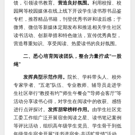
馈，引领读书教育。
营造良好氛围。
利用校报、校
园网等校园媒体在线上线下开设学生读书荐书品鉴
专栏，推荐精品书籍，刊登优秀书评和读后感；于
微博、微信等新媒体定期发布和推送相关学生社区
读书活动、创新举措和特色做法，宣传优秀典型，
营造尊重知识、享受阅读、热爱读书的良好氛围。
二、悉心培育阅读团队，整合力量拧成“一股
绳”
发挥典型示范作用。
院长、学科带头人、校外
专家学者、“五老”队伍、专业教师、辅导员走进学
生社区举行“教授有约”“师生午餐会”“导师会客厅”等
活动分享读书心得，对学生在阅读中的收获、感悟
进行点评探讨。
发挥朋辈榜样作用。
由学生社区党
工委工作组广泛开展宿舍阅读之星、读书笔记案例
等评比活动，组织高年级学生党员、学生骨干到低
年级学生宿舍开展“送书进宿舍·共话旷世情”活动，