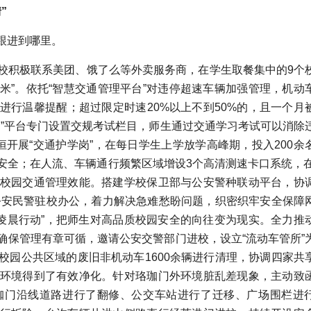
”
跟进到哪里。
校积极联系美团、饿了么等外卖服务商，在学生取餐集中的9个
米”。
依托“智慧交通管理平台”对违停超速车辆加强管理，机动
进行温馨提醒；超过限定时速20%以上不到50%的，且一个月
珈”平台专门设置交规考试栏目，师生通过交通学习考试可以消除
恒开展“交通护学岗”，在每日学生上学放学高峰期，投入200余
安全；在人流、车辆通行频繁区域增设3个高清测速卡口系统，在
校园交通管理效能。
搭建学校保卫部与公安警种联动平台，协
公安民警驻校办公，
着力解决急难愁盼问题，织密织牢安全保障
和“凌晨行动”，把师生对高品质校园安全的向往变为现实。全力推
确保管理有章可循，邀请公安交警部门进校，设立“流动车管所”
校园公共区域的废旧非机动车1600余辆进行清理，协调四家共
环境得到了有效净化。针对珞珈门外环境脏乱差现象，主动致
珈门沿线道路进行了翻修、公交车站进行了迁移、广场围栏进