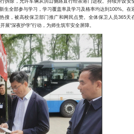
行拆除，允许车辆从洪山侧路直行经茶港门进校。持续开设安
有新生全部参与学习，学习覆盖率及学习及格率均达到100%。在
博热搜，被高校保卫部门推广和网民点赞。全体保卫人员365天
续开展“深夜护学”行动，为师生筑牢安全屏障。