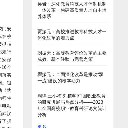
吴岩：深化教育科技人才体制机制
一体改革，构建高质量人才自主培
养体系
校门安
贾振元：高校推进教育科技人才一
车在校
体化改革的着力点
被抓拍
违规行
刘振天：高等教育评价改革的主要
成效、基本经验与完善之策
名安保
16个
瞿振元：全面深化改革是推动“双
调落实
一流”建设的根本动力
网
。组
动《武
周详 王小梅 刘植萌|中国职业教育
为师生
的研究进展与热点分析——2023
享电动
年全国高校职业教育科研论文统计
函武汉
分析
行了拆
更多