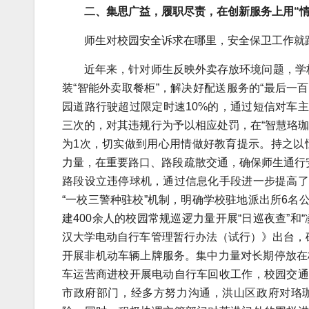
二、集思广益，履职尽责，在创新服务上用“情
师生对校园安全诉求在哪里，安全保卫工作就
近年来，针对师生反映外卖存放环境问题，学
装“智能外卖取餐柜”，解决好配送服务的“最后一百
园道路行驶超过限定时速10%的，通过短信对车主
三次的，对其违规行为予以相应处罚，在“智慧珞
为1次，切实做到用心用情做好教育提示。
持之以
力量，在重要路口、路段疏散交通，确保师生通行
路段设立违停球机，通过信息化手段进一步提高了
“一校三警种驻校”机制，明确学校驻地派出所6名
建400余人的校园常规巡逻力量开展“日巡夜查”
汉大学电动自行车管理暂行办法（试行）》出台，
开展非机动车辆上牌服务。集中力量对长期停放在
车运营商进校开展电动自行车回收工作，校园交通
市
政府
部门，经多方努力沟通，洪山区政府对珞