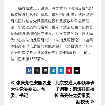
揭牌仪式上，谢勇、莫文秀为《法治反腐与纪
检监察系列丛书》揭幕。该丛书由湘潭大学反腐败
研究团队结合党风廉政建设和反腐败斗争最新理
论、实践动态精心撰写，展示了法治反腐与纪检监
察领域系统理论研究成果。此次首发的为《以人民
为中心的法治反腐研究》《法治反腐新论》《监察
体制改革理论逻辑与实践路径》《监察调查与刑事
诉讼衔接义务之具体化研究》等4部著作。目前，
丛书已出版15部著作。
文
张庆亮任安徽农业
北京交通大学领导班
大学党委委员、常
子调整：荆涛任副校
章
委、书记
长 高亮任党委常委、
导
副校长