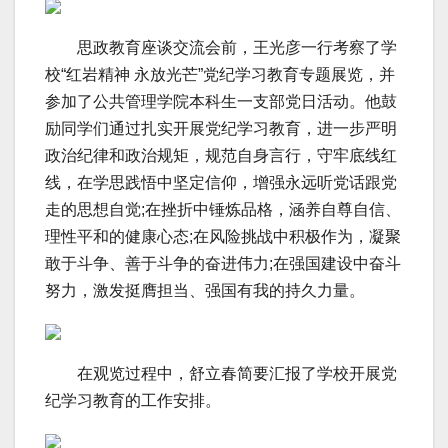
思政教育座谈交流会前，王光彦一行考察了学
校“红岩精神 永放光芒”党纪学习教育专题展览，并
参加了公共管理学院本科生一支部党日活动。他鼓
励同学们通过扎实开展党纪学习教育，进一步严明
政治纪律和政治规矩，规范自身言行，守牢底线红
线，在学思践悟中坚定信仰，增强永远听党话跟党
走的思想自觉;在挫折中锤炼品格，涵养自尊自信、
理性平和的健康心态;在风险挑战中积极作为，凝聚
敢于斗争、善于斗争的奋进伟力;在强国建设中奋斗
努力，激发挺膺担当、强国有我的持久力量。
在观览过程中，舒立春简要汇报了学校开展党
纪学习教育的工作安排。