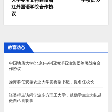
大学签署支持建设浙
学校长
章
江外国语学院合作协
导
议
航
教育动态
中国地质大学(北京)与中国海洋石油集团签署战略合
作协议
操海群任安徽农业大学党委副书记，提名任校长
诺奖得主访问宁波东方理工大学，鼓励学生全力以赴
做自己喜欢事