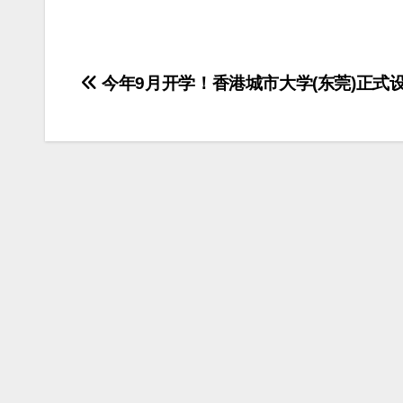
文
今年9月开学！香港城市大学(东莞)正式
章
导
航