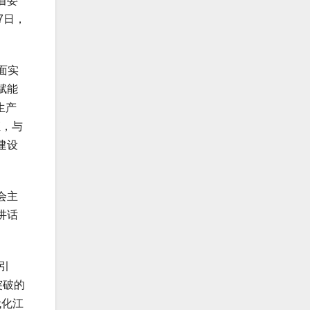
省委
7日，
面实
赋能
生产
证，与
建设
会主
讲话
引
突破的
代化江