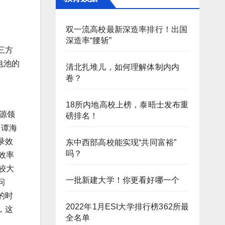
双一流高校最新深造率排行！出国
深造率“腰斩”
三方
电池的
清北扎堆儿，如何理解体制内内
卷？
18所内地高校上榜，泰晤士发布重
源领
磅排名！
。谭海
录效
东中西部高校能实现“共同富裕”
吗？
证效率
有较大
一批新建大学！你更看好哪一个
问
的时
2022年1月ESI大学排行榜362所最
，这
全名单