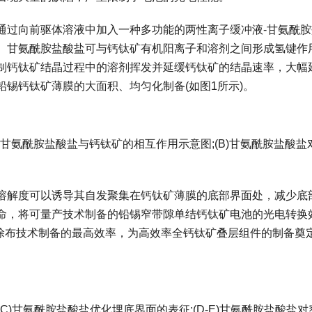
过向前驱体溶液中加入一种多功能的两性离子缓冲液-甘氨酰胺
。甘氨酰胺盐酸盐可与钙钛矿有机阳离子和溶剂之间形成氢键作
制钙钛矿结晶过程中的溶剂挥发并延缓钙钛矿的结晶速率，大幅
锡钙钛矿薄膜的大面积、均匀化制备(如图1所示)。
甘氨酰胺盐酸盐与钙钛矿的相互作用示意图;(B)甘氨酰胺盐酸盐
解度可以诱导其自发聚集在钙钛矿薄膜的底部界面处，减少底
命，将可量产技术制备的铅锡窄带隙单结钙钛矿电池的光电转换
目前报道涂布技术制备的最高效率，为高效率全钙钛矿叠层组件的制备奠
C)甘氨酰胺盐酸盐优化埋底界面的表征;(D-E)甘氨酰胺盐酸盐对