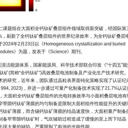
课题组在大面积全钙钛矿叠层组件领域取得新突破，经国际第
5%，刷新了全钙钛矿叠层组件的世界纪录效率，为全钙钛矿叠层
日以《Homogeneous crystallization and buried
em solar modules》为题，发表于《Science》期刊。
清洁能源体系，国家能源局、科学技术部联合印发《“十四五”能
钛矿(简称“全钙钛矿”)高效叠层电池制备及产业化生产技术研究
术的研究，近年来，团队通过晶粒表界面钝化策略实现了认证纪
0, 994, 2023)，并进一步通过可量产化制备技术实现了21.7%认
2022)。然而，大面积全钙钛矿叠层组件的光电转换效率与小面积叠层电池
窄带隙钙钛矿薄膜的均匀制备是限制大面积组件性能提升的关键
钙钛矿薄膜，而含锡钙钛矿薄膜的结晶速度快，大面积量产制备
制备窄带隙钙钛矿时，气吹辅助过程造成了缓慢的至上而下结晶
出现大量的缺陷，严重限制了电池的光电性能。