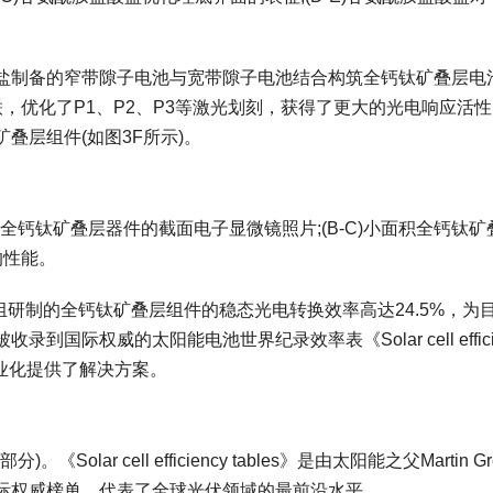
制备的窄带隙子电池与宽带隙子电池结合构筑全钙钛矿叠层电池
联，优化了P1、P2、P3等激光划刻，获得了更大的光电响应活
叠层组件(如图3F所示)。
全钙钛矿叠层器件的截面电子显微镜照片;(B-C)小面积全钙钛矿
的性能。
研制的全钙钛矿叠层组件的稳态光电转换效率高达24.5%，为
际权威的太阳能电池世界纪录效率表《Solar cell efficie
的产业化提供了解决方案。
r cell efficiency tables》是由太阳能之父Martin Gr
际权威榜单，代表了全球光伏领域的最前沿水平。