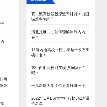
双一流高校最新深造率排行！出国
深造率“腰斩”
清北扎堆儿，如何理解体制内内
卷？
的通
18所内地高校上榜，泰晤士发布重
磅排名！
东中西部高校能实现“共同富裕”
吗？
行两
一批新建大学！你更看好哪一个
质版
2022年1月ESI大学排行榜362所最
质版
全名单