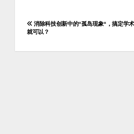
文
消除科技创新中的“孤岛现象“，搞定学
就可以？
章
导
航