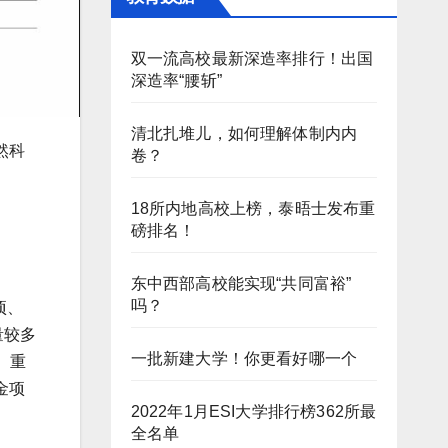
双一流高校最新深造率排行！出国
深造率“腰斩”
清北扎堆儿，如何理解体制内内
然科
卷？
18所内地高校上榜，泰晤士发布重
磅排名！
东中西部高校能实现“共同富裕”
吗？
项、
量较多
一批新建大学！你更看好哪一个
、重
金项
2022年1月ESI大学排行榜362所最
全名单