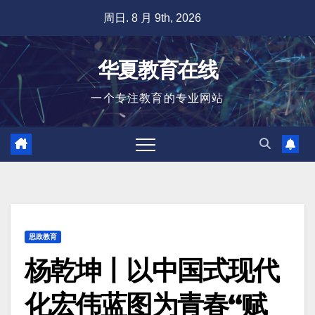
跳
周日. 8 月 9th, 2026
至
内
华夏教育在线
容
一个专注教育的专业网站
思政教育
杨乾坤丨以中国式现代
化宏伟蓝图为青春“赋